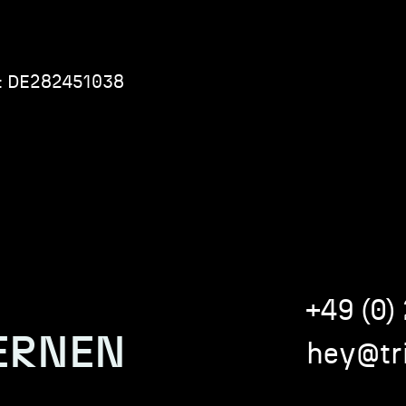
r: DE282451038
+49 (0)
ERNEN
hey@tri