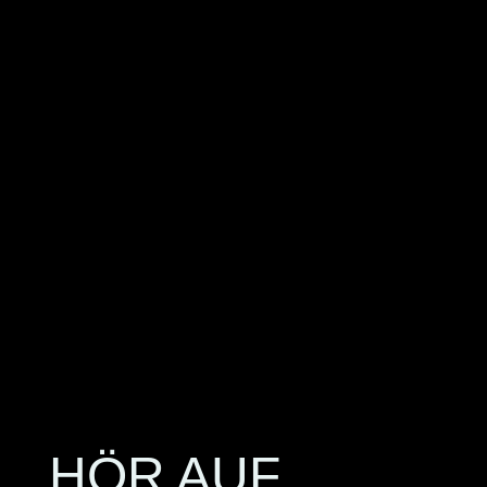
HÖR AUF